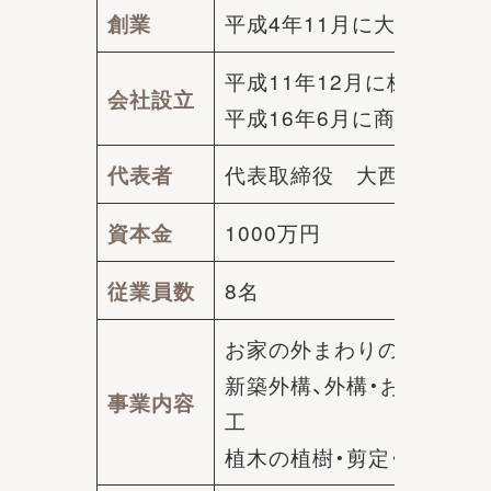
平成4年11月に大西組とし
創業
平成11年12月に株式会社
会社設立
平成16年6月に商号を株
代表取締役 大西 進
代表者
1000万円
資本金
8名
従業員数
お家の外まわりの工事全般
新築外構、外構・お庭リフ
事業内容
工
植木の植樹・剪定・メンテ