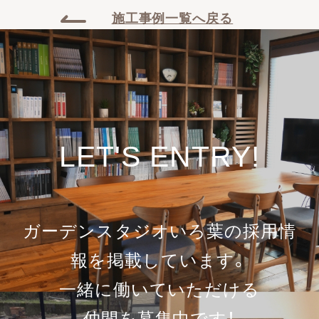
施工事例一覧へ戻る
LET'S ENTRY!
ガーデンスタジオいろ葉の採用情
報を
掲載しています。
一緒に働いていただける
仲間を募集中です！